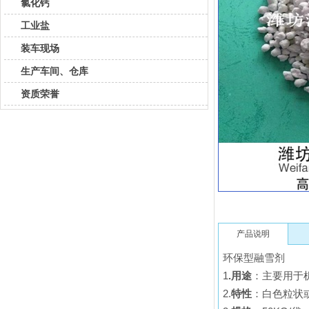
氯化钙
工业盐
装车现场
生产车间、仓库
资质荣誉
产品说明
环保型融雪剂
1
.用途
：主要用于
2.
特性
：白色粒状